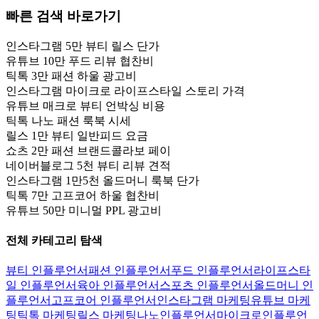
빠른 검색 바로가기
인스타그램 5만 뷰티 릴스 단가
유튜브 10만 푸드 리뷰 협찬비
틱톡 3만 패션 하울 광고비
인스타그램 마이크로 라이프스타일 스토리 가격
유튜브 매크로 뷰티 언박싱 비용
틱톡 나노 패션 룩북 시세
릴스 1만 뷰티 일반피드 요금
쇼츠 2만 패션 브랜드콜라보 페이
네이버블로그 5천 뷰티 리뷰 견적
인스타그램 1만5천 올드머니 룩북 단가
틱톡 7만 고프코어 하울 협찬비
유튜브 50만 미니멀 PPL 광고비
전체 카테고리 탐색
뷰티 인플루언서
패션 인플루언서
푸드 인플루언서
라이프스타
일 인플루언서
육아 인플루언서
스포츠 인플루언서
올드머니 인
플루언서
고프코어 인플루언서
인스타그램 마케팅
유튜브 마케
팅
틱톡 마케팅
릴스 마케팅
나노인플루언서
마이크로인플루언