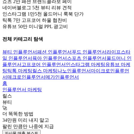
쇼츠 2만 패션 브랜드콜라보 페이
네이버블로그 5천 뷰티 리뷰 견적
인스타그램 1만5천 올드머니 룩북 단가
틱톡 7만 고프코어 하울 협찬비
유튜브 50만 미니멀 PPL 광고비
전체 카테고리 탐색
뷰티 인플루언서
패션 인플루언서
푸드 인플루언서
라이프스타
일 인플루언서
육아 인플루언서
스포츠 인플루언서
올드머니 인
플루언서
고프코어 인플루언서
인스타그램 마케팅
유튜브 마케
팅
틱톡 마케팅
릴스 마케팅
나노인플루언서
마이크로인플루언
서
매크로인플루언서
메가인플루언서
홈
인플루언서 마케팅
릴스
뷰티
🚀
더 똑똑한 방법
34만
원 미리 내지 말고
팔린 만큼만
나중에 지급
자사몰 매출 부스트