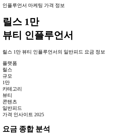
인플루언서 마케팅 가격 정보
릴스
1만
뷰티
인플루언서
릴스
1만
뷰티
인플루언서의
일반피드
요금
정보
플랫폼
릴스
규모
1만
카테고리
뷰티
콘텐츠
일반피드
가격 인사이트 2025
요금
종합 분석