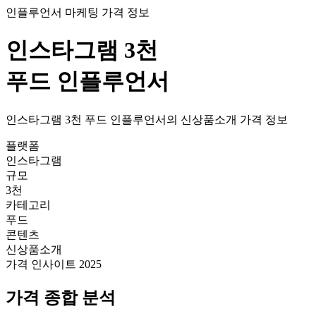
인플루언서 마케팅 가격 정보
인스타그램
3천
푸드
인플루언서
인스타그램
3천
푸드
인플루언서의
신상품소개
가격
정보
플랫폼
인스타그램
규모
3천
카테고리
푸드
콘텐츠
신상품소개
가격 인사이트 2025
가격
종합 분석