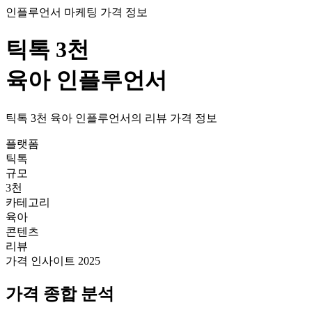
인플루언서 마케팅 가격 정보
틱톡
3천
육아
인플루언서
틱톡
3천
육아
인플루언서의
리뷰
가격
정보
플랫폼
틱톡
규모
3천
카테고리
육아
콘텐츠
리뷰
가격 인사이트 2025
가격
종합 분석