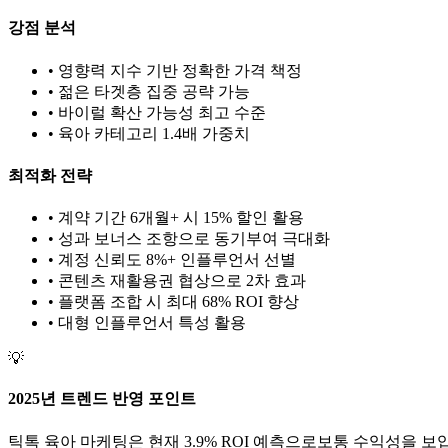
강점 분석
• 영향력 지수 기반 정확한 가격 책정
• 젊은 타겟층 집중 공략 가능
• 바이럴 확산 가능성 최고 수준
•
육아
카테고리 1.
4
배 가중치
최적화 전략
• 계약 기간 6개월+ 시 15% 할인 활용
• 성과 보너스 조항으로 동기부여 극대화
• 계정 신뢰도 8%+ 인플루언서 선별
• 콘텐츠 재활용권 협상으로 2차 효과
• 플랫폼 조합 시 최대 68% ROI 향상
•
대형
인플루언서 특성 활용
💡
2025년 트렌드 반영 포인트
틱톡
육아
마케팅은 현재
3.9
% ROI 예측으로
보통
수익성을 보입