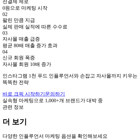
선결제 제로
0원으로 마케팅 시작
02
팔린 만큼 지급
실제 판매 실적에 따른 수수료
03
자사몰 매출 급증
평균 80배 매출 증가 효과
04
신규 회원 폭증
자사몰 회원 10배 증가
인스타그램
1천
푸드
인플루언서와 손잡고
자사몰까지 키우는
똑똑한 전략
바로 크픽 시작하기
문의하기
실속형 마케팅으로
1,000+
개 브랜드가 대박 중
관련 정보
더 보기
다양한 인플루언서 마케팅 옵션을 확인해보세요