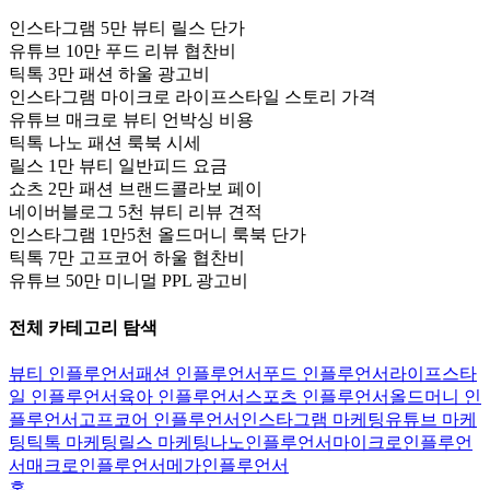
인스타그램 5만 뷰티 릴스 단가
유튜브 10만 푸드 리뷰 협찬비
틱톡 3만 패션 하울 광고비
인스타그램 마이크로 라이프스타일 스토리 가격
유튜브 매크로 뷰티 언박싱 비용
틱톡 나노 패션 룩북 시세
릴스 1만 뷰티 일반피드 요금
쇼츠 2만 패션 브랜드콜라보 페이
네이버블로그 5천 뷰티 리뷰 견적
인스타그램 1만5천 올드머니 룩북 단가
틱톡 7만 고프코어 하울 협찬비
유튜브 50만 미니멀 PPL 광고비
전체 카테고리 탐색
뷰티 인플루언서
패션 인플루언서
푸드 인플루언서
라이프스타
일 인플루언서
육아 인플루언서
스포츠 인플루언서
올드머니 인
플루언서
고프코어 인플루언서
인스타그램 마케팅
유튜브 마케
팅
틱톡 마케팅
릴스 마케팅
나노인플루언서
마이크로인플루언
서
매크로인플루언서
메가인플루언서
홈