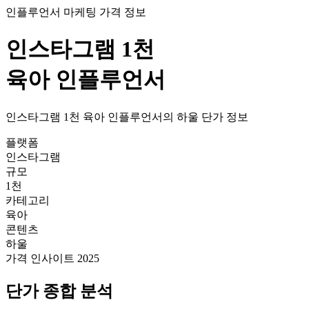
인플루언서 마케팅 가격 정보
인스타그램
1천
육아
인플루언서
인스타그램
1천
육아
인플루언서의
하울
단가
정보
플랫폼
인스타그램
규모
1천
카테고리
육아
콘텐츠
하울
가격 인사이트 2025
단가
종합 분석