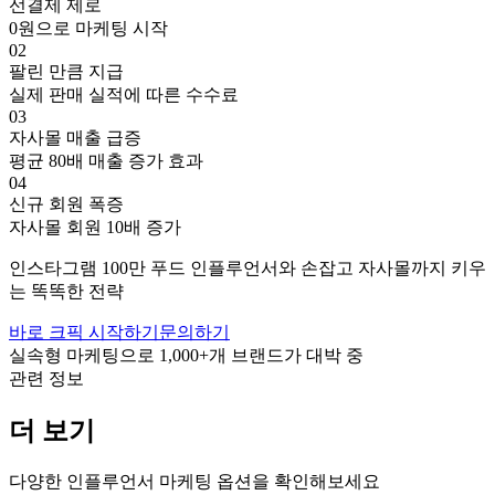
선결제 제로
0원으로 마케팅 시작
02
팔린 만큼 지급
실제 판매 실적에 따른 수수료
03
자사몰 매출 급증
평균 80배 매출 증가 효과
04
신규 회원 폭증
자사몰 회원 10배 증가
인스타그램
100만
푸드
인플루언서와 손잡고
자사몰까지 키우
는 똑똑한 전략
바로 크픽 시작하기
문의하기
실속형 마케팅으로
1,000+
개 브랜드가 대박 중
관련 정보
더 보기
다양한 인플루언서 마케팅 옵션을 확인해보세요