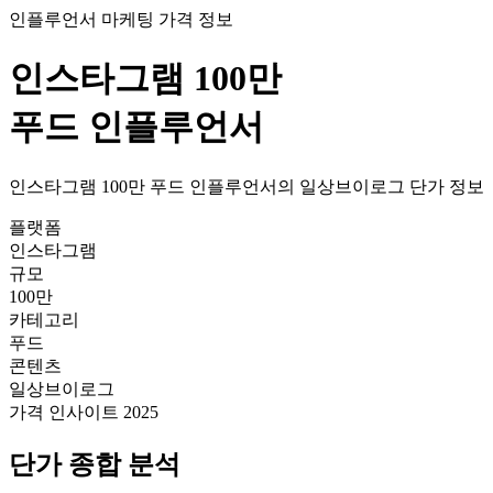
인플루언서 마케팅 가격 정보
인스타그램
100만
푸드
인플루언서
인스타그램
100만
푸드
인플루언서의
일상브이로그
단가
정보
플랫폼
인스타그램
규모
100만
카테고리
푸드
콘텐츠
일상브이로그
가격 인사이트 2025
단가
종합 분석