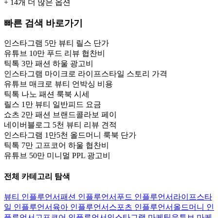
+
14
개 더 많은 옵션
빠른 검색 바로가기
인스타그램 5만 뷰티 릴스 단가
유튜브 10만 푸드 리뷰 협찬비
틱톡 3만 패션 하울 광고비
인스타그램 마이크로 라이프스타일 스토리 가격
유튜브 매크로 뷰티 언박싱 비용
틱톡 나노 패션 룩북 시세
릴스 1만 뷰티 일반피드 요금
쇼츠 2만 패션 브랜드콜라보 페이
네이버블로그 5천 뷰티 리뷰 견적
인스타그램 1만5천 올드머니 룩북 단가
틱톡 7만 고프코어 하울 협찬비
유튜브 50만 미니멀 PPL 광고비
전체 카테고리 탐색
뷰티 인플루언서
패션 인플루언서
푸드 인플루언서
라이프스타
일 인플루언서
육아 인플루언서
스포츠 인플루언서
올드머니 인
플루언서
고프코어 인플루언서
인스타그램 마케팅
유튜브 마케