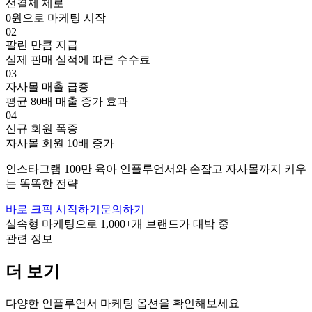
선결제 제로
0원으로 마케팅 시작
02
팔린 만큼 지급
실제 판매 실적에 따른 수수료
03
자사몰 매출 급증
평균 80배 매출 증가 효과
04
신규 회원 폭증
자사몰 회원 10배 증가
인스타그램
100만
육아
인플루언서와 손잡고
자사몰까지 키우
는 똑똑한 전략
바로 크픽 시작하기
문의하기
실속형 마케팅으로
1,000+
개 브랜드가 대박 중
관련 정보
더 보기
다양한 인플루언서 마케팅 옵션을 확인해보세요