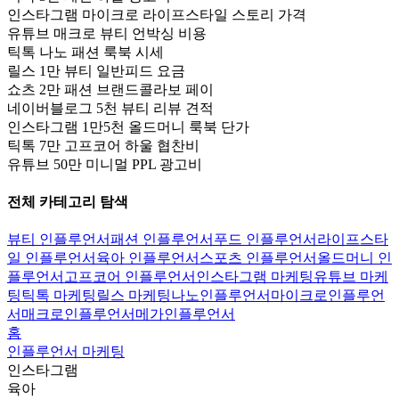
인스타그램 마이크로 라이프스타일 스토리 가격
유튜브 매크로 뷰티 언박싱 비용
틱톡 나노 패션 룩북 시세
릴스 1만 뷰티 일반피드 요금
쇼츠 2만 패션 브랜드콜라보 페이
네이버블로그 5천 뷰티 리뷰 견적
인스타그램 1만5천 올드머니 룩북 단가
틱톡 7만 고프코어 하울 협찬비
유튜브 50만 미니멀 PPL 광고비
전체 카테고리 탐색
뷰티 인플루언서
패션 인플루언서
푸드 인플루언서
라이프스타
일 인플루언서
육아 인플루언서
스포츠 인플루언서
올드머니 인
플루언서
고프코어 인플루언서
인스타그램 마케팅
유튜브 마케
팅
틱톡 마케팅
릴스 마케팅
나노인플루언서
마이크로인플루언
서
매크로인플루언서
메가인플루언서
홈
인플루언서 마케팅
인스타그램
육아