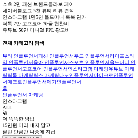
쇼츠 2만 패션 브랜드콜라보 페이
네이버블로그 5천 뷰티 리뷰 견적
인스타그램 1만5천 올드머니 룩북 단가
틱톡 7만 고프코어 하울 협찬비
유튜브 50만 미니멀 PPL 광고비
전체 카테고리 탐색
뷰티 인플루언서
패션 인플루언서
푸드 인플루언서
라이프스타
일 인플루언서
육아 인플루언서
스포츠 인플루언서
올드머니 인
플루언서
고프코어 인플루언서
인스타그램 마케팅
유튜브 마케
팅
틱톡 마케팅
릴스 마케팅
나노인플루언서
마이크로인플루언
서
매크로인플루언서
메가인플루언서
홈
인플루언서 마케팅
인스타그램
ALL
🚀
더 똑똑한 방법
15만
원 미리 내지 말고
팔린 만큼만
나중에 지급