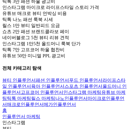
틱톡 3만 패션 하울 광고비
인스타그램 마이크로 라이프스타일 스토리 가격
유튜브 매크로 뷰티 언박싱 비용
틱톡 나노 패션 룩북 시세
릴스 1만 뷰티 일반피드 요금
쇼츠 2만 패션 브랜드콜라보 페이
네이버블로그 5천 뷰티 리뷰 견적
인스타그램 1만5천 올드머니 룩북 단가
틱톡 7만 고프코어 하울 협찬비
유튜브 50만 미니멀 PPL 광고비
전체 카테고리 탐색
뷰티 인플루언서
패션 인플루언서
푸드 인플루언서
라이프스타
일 인플루언서
육아 인플루언서
스포츠 인플루언서
올드머니 인
플루언서
고프코어 인플루언서
인스타그램 마케팅
유튜브 마케
팅
틱톡 마케팅
릴스 마케팅
나노인플루언서
마이크로인플루언
서
매크로인플루언서
메가인플루언서
홈
인플루언서 마케팅
인스타그램
뷰티