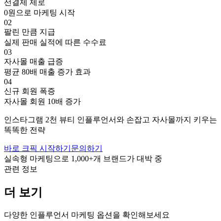
선결제 제로
0원으로 마케팅 시작
02
팔린 만큼 지급
실제 판매 실적에 따른 수수료
03
자사몰 매출 급증
평균 80배 매출 증가 효과
04
신규 회원 폭증
자사몰 회원 10배 증가
인스타그램
2천
뷰티
인플루언서와 손잡고
자사몰까지 키우는
똑똑한 전략
바로 크픽 시작하기
문의하기
실속형 마케팅으로
1,000+
개 브랜드가 대박 중
관련 정보
더 보기
다양한 인플루언서 마케팅 옵션을 확인해보세요