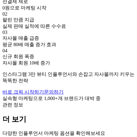
선결제 제로
0원으로 마케팅 시작
02
팔린 만큼 지급
실제 판매 실적에 따른 수수료
03
자사몰 매출 급증
평균 80배 매출 증가 효과
04
신규 회원 폭증
자사몰 회원 10배 증가
인스타그램
3만
뷰티
인플루언서와 손잡고
자사몰까지 키우는
똑똑한 전략
바로 크픽 시작하기
문의하기
실속형 마케팅으로
1,000+
개 브랜드가 대박 중
관련 정보
더 보기
다양한 인플루언서 마케팅 옵션을 확인해보세요