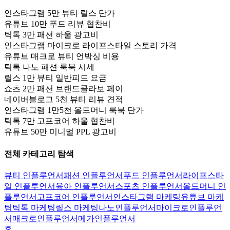
인스타그램 5만 뷰티 릴스 단가
유튜브 10만 푸드 리뷰 협찬비
틱톡 3만 패션 하울 광고비
인스타그램 마이크로 라이프스타일 스토리 가격
유튜브 매크로 뷰티 언박싱 비용
틱톡 나노 패션 룩북 시세
릴스 1만 뷰티 일반피드 요금
쇼츠 2만 패션 브랜드콜라보 페이
네이버블로그 5천 뷰티 리뷰 견적
인스타그램 1만5천 올드머니 룩북 단가
틱톡 7만 고프코어 하울 협찬비
유튜브 50만 미니멀 PPL 광고비
전체 카테고리 탐색
뷰티 인플루언서
패션 인플루언서
푸드 인플루언서
라이프스타
일 인플루언서
육아 인플루언서
스포츠 인플루언서
올드머니 인
플루언서
고프코어 인플루언서
인스타그램 마케팅
유튜브 마케
팅
틱톡 마케팅
릴스 마케팅
나노인플루언서
마이크로인플루언
서
매크로인플루언서
메가인플루언서
홈