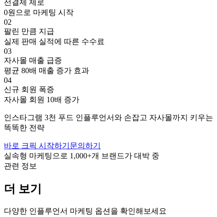
선결제 제로
0원으로 마케팅 시작
02
팔린 만큼 지급
실제 판매 실적에 따른 수수료
03
자사몰 매출 급증
평균 80배 매출 증가 효과
04
신규 회원 폭증
자사몰 회원 10배 증가
인스타그램
3천
푸드
인플루언서와 손잡고
자사몰까지 키우는
똑똑한 전략
바로 크픽 시작하기
문의하기
실속형 마케팅으로
1,000+
개 브랜드가 대박 중
관련 정보
더 보기
다양한 인플루언서 마케팅 옵션을 확인해보세요