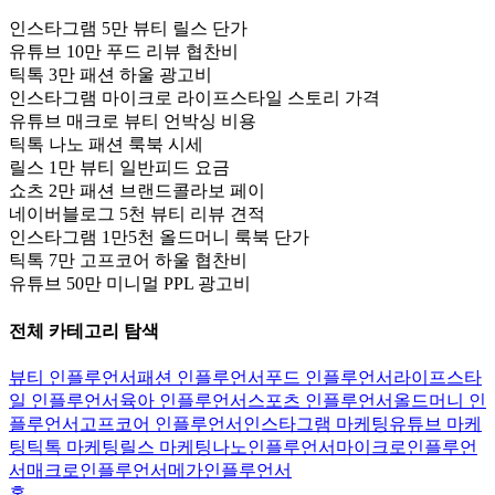
인스타그램 5만 뷰티 릴스 단가
유튜브 10만 푸드 리뷰 협찬비
틱톡 3만 패션 하울 광고비
인스타그램 마이크로 라이프스타일 스토리 가격
유튜브 매크로 뷰티 언박싱 비용
틱톡 나노 패션 룩북 시세
릴스 1만 뷰티 일반피드 요금
쇼츠 2만 패션 브랜드콜라보 페이
네이버블로그 5천 뷰티 리뷰 견적
인스타그램 1만5천 올드머니 룩북 단가
틱톡 7만 고프코어 하울 협찬비
유튜브 50만 미니멀 PPL 광고비
전체 카테고리 탐색
뷰티 인플루언서
패션 인플루언서
푸드 인플루언서
라이프스타
일 인플루언서
육아 인플루언서
스포츠 인플루언서
올드머니 인
플루언서
고프코어 인플루언서
인스타그램 마케팅
유튜브 마케
팅
틱톡 마케팅
릴스 마케팅
나노인플루언서
마이크로인플루언
서
매크로인플루언서
메가인플루언서
홈