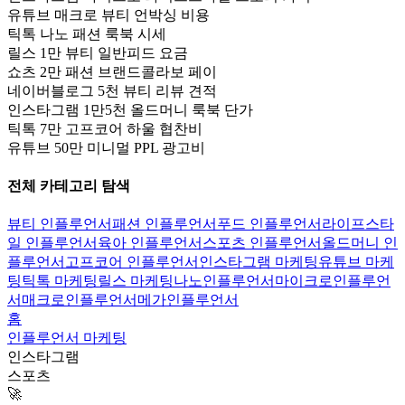
유튜브 매크로 뷰티 언박싱 비용
틱톡 나노 패션 룩북 시세
릴스 1만 뷰티 일반피드 요금
쇼츠 2만 패션 브랜드콜라보 페이
네이버블로그 5천 뷰티 리뷰 견적
인스타그램 1만5천 올드머니 룩북 단가
틱톡 7만 고프코어 하울 협찬비
유튜브 50만 미니멀 PPL 광고비
전체 카테고리 탐색
뷰티 인플루언서
패션 인플루언서
푸드 인플루언서
라이프스타
일 인플루언서
육아 인플루언서
스포츠 인플루언서
올드머니 인
플루언서
고프코어 인플루언서
인스타그램 마케팅
유튜브 마케
팅
틱톡 마케팅
릴스 마케팅
나노인플루언서
마이크로인플루언
서
매크로인플루언서
메가인플루언서
홈
인플루언서 마케팅
인스타그램
스포츠
🚀