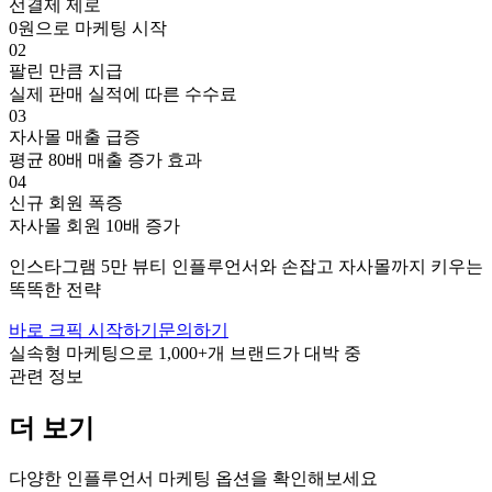
선결제 제로
0원으로 마케팅 시작
02
팔린 만큼 지급
실제 판매 실적에 따른 수수료
03
자사몰 매출 급증
평균 80배 매출 증가 효과
04
신규 회원 폭증
자사몰 회원 10배 증가
인스타그램
5만
뷰티
인플루언서와 손잡고
자사몰까지 키우는
똑똑한 전략
바로 크픽 시작하기
문의하기
실속형 마케팅으로
1,000+
개 브랜드가 대박 중
관련 정보
더 보기
다양한 인플루언서 마케팅 옵션을 확인해보세요