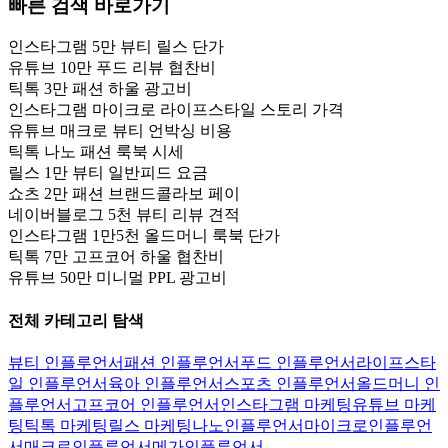
빠른 검색 바로가기
인스타그램 5만 뷰티 릴스 단가
유튜브 10만 푸드 리뷰 협찬비
틱톡 3만 패션 하울 광고비
인스타그램 마이크로 라이프스타일 스토리 가격
유튜브 매크로 뷰티 언박싱 비용
틱톡 나노 패션 룩북 시세
릴스 1만 뷰티 일반피드 요금
쇼츠 2만 패션 브랜드콜라보 페이
네이버블로그 5천 뷰티 리뷰 견적
인스타그램 1만5천 올드머니 룩북 단가
틱톡 7만 고프코어 하울 협찬비
유튜브 50만 미니멀 PPL 광고비
전체 카테고리 탐색
뷰티 인플루언서
패션 인플루언서
푸드 인플루언서
라이프스타
일 인플루언서
육아 인플루언서
스포츠 인플루언서
올드머니 인
플루언서
고프코어 인플루언서
인스타그램 마케팅
유튜브 마케
팅
틱톡 마케팅
릴스 마케팅
나노인플루언서
마이크로인플루언
서
매크로인플루언서
메가인플루언서