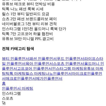
유튜브 매크로 뷰티 언박싱 비용
틱톡 나노 패션 룩북 시세
릴스 1만 뷰티 일반피드 요금
쇼츠 2만 패션 브랜드콜라보 페이
네이버블로그 5천 뷰티 리뷰 견적
인스타그램 1만5천 올드머니 룩북 단가
틱톡 7만 고프코어 하울 협찬비
유튜브 50만 미니멀 PPL 광고비
전체 카테고리 탐색
뷰티 인플루언서
패션 인플루언서
푸드 인플루언서
라이프스타
일 인플루언서
육아 인플루언서
스포츠 인플루언서
올드머니 인
플루언서
고프코어 인플루언서
인스타그램 마케팅
유튜브 마케
팅
틱톡 마케팅
릴스 마케팅
나노인플루언서
마이크로인플루언
서
매크로인플루언서
메가인플루언서
홈
인플루언서 마케팅
인스타그램
스포츠
🚀