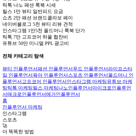
틱톡 나노 패션 룩북 시세
릴스 1만 뷰티 일반피드 요금
쇼츠 2만 패션 브랜드콜라보 페이
네이버블로그 5천 뷰티 리뷰 견적
인스타그램 1만5천 올드머니 룩북 단가
틱톡 7만 고프코어 하울 협찬비
유튜브 50만 미니멀 PPL 광고비
전체 카테고리 탐색
뷰티 인플루언서
패션 인플루언서
푸드 인플루언서
라이프스타
일 인플루언서
육아 인플루언서
스포츠 인플루언서
올드머니 인
플루언서
고프코어 인플루언서
인스타그램 마케팅
유튜브 마케
팅
틱톡 마케팅
릴스 마케팅
나노인플루언서
마이크로인플루언
서
매크로인플루언서
메가인플루언서
홈
인플루언서 마케팅
인스타그램
스포츠
🚀
더 똑똑한 방법