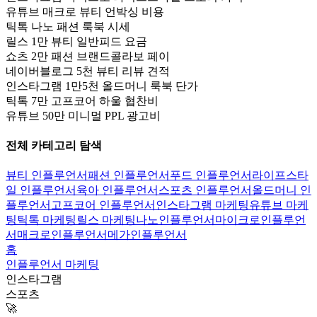
유튜브 매크로 뷰티 언박싱 비용
틱톡 나노 패션 룩북 시세
릴스 1만 뷰티 일반피드 요금
쇼츠 2만 패션 브랜드콜라보 페이
네이버블로그 5천 뷰티 리뷰 견적
인스타그램 1만5천 올드머니 룩북 단가
틱톡 7만 고프코어 하울 협찬비
유튜브 50만 미니멀 PPL 광고비
전체 카테고리 탐색
뷰티 인플루언서
패션 인플루언서
푸드 인플루언서
라이프스타
일 인플루언서
육아 인플루언서
스포츠 인플루언서
올드머니 인
플루언서
고프코어 인플루언서
인스타그램 마케팅
유튜브 마케
팅
틱톡 마케팅
릴스 마케팅
나노인플루언서
마이크로인플루언
서
매크로인플루언서
메가인플루언서
홈
인플루언서 마케팅
인스타그램
스포츠
🚀