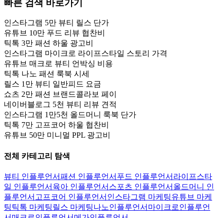
빠른 검색 바로가기
인스타그램 5만 뷰티 릴스 단가
유튜브 10만 푸드 리뷰 협찬비
틱톡 3만 패션 하울 광고비
인스타그램 마이크로 라이프스타일 스토리 가격
유튜브 매크로 뷰티 언박싱 비용
틱톡 나노 패션 룩북 시세
릴스 1만 뷰티 일반피드 요금
쇼츠 2만 패션 브랜드콜라보 페이
네이버블로그 5천 뷰티 리뷰 견적
인스타그램 1만5천 올드머니 룩북 단가
틱톡 7만 고프코어 하울 협찬비
유튜브 50만 미니멀 PPL 광고비
전체 카테고리 탐색
뷰티 인플루언서
패션 인플루언서
푸드 인플루언서
라이프스타
일 인플루언서
육아 인플루언서
스포츠 인플루언서
올드머니 인
플루언서
고프코어 인플루언서
인스타그램 마케팅
유튜브 마케
팅
틱톡 마케팅
릴스 마케팅
나노인플루언서
마이크로인플루언
서
매크로인플루언서
메가인플루언서