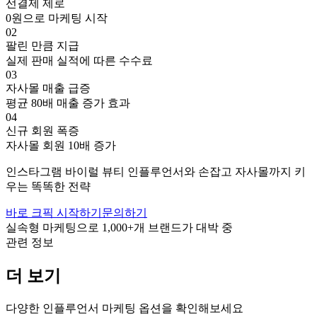
선결제 제로
0원으로 마케팅 시작
02
팔린 만큼 지급
실제 판매 실적에 따른 수수료
03
자사몰 매출 급증
평균 80배 매출 증가 효과
04
신규 회원 폭증
자사몰 회원 10배 증가
인스타그램
바이럴
뷰티
인플루언서와 손잡고
자사몰까지 키
우는 똑똑한 전략
바로 크픽 시작하기
문의하기
실속형 마케팅으로
1,000+
개 브랜드가 대박 중
관련 정보
더 보기
다양한 인플루언서 마케팅 옵션을 확인해보세요