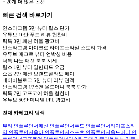
+
20
개 더 많은 옵션
빠른 검색 바로가기
인스타그램 5만 뷰티 릴스 단가
유튜브 10만 푸드 리뷰 협찬비
틱톡 3만 패션 하울 광고비
인스타그램 마이크로 라이프스타일 스토리 가격
유튜브 매크로 뷰티 언박싱 비용
틱톡 나노 패션 룩북 시세
릴스 1만 뷰티 일반피드 요금
쇼츠 2만 패션 브랜드콜라보 페이
네이버블로그 5천 뷰티 리뷰 견적
인스타그램 1만5천 올드머니 룩북 단가
틱톡 7만 고프코어 하울 협찬비
유튜브 50만 미니멀 PPL 광고비
전체 카테고리 탐색
뷰티 인플루언서
패션 인플루언서
푸드 인플루언서
라이프스타
일 인플루언서
육아 인플루언서
스포츠 인플루언서
올드머니 인
플루언서
고프코어 인플루언서
인스타그램 마케팅
유튜브 마케