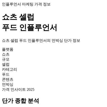
인플루언서 마케팅 가격 정보
쇼츠
셀럽
푸드
인플루언서
쇼츠
셀럽
푸드
인플루언서의
언박싱
단가
정보
플랫폼
쇼츠
규모
셀럽
카테고리
푸드
콘텐츠
언박싱
가격 인사이트 2025
단가
종합 분석