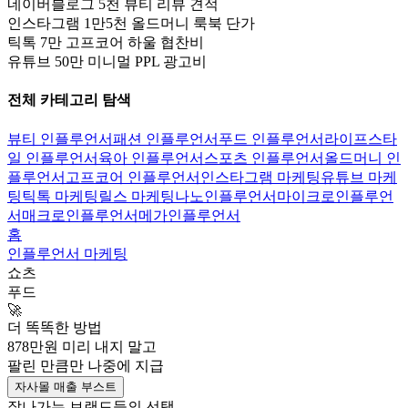
네이버블로그 5천 뷰티 리뷰 견적
인스타그램 1만5천 올드머니 룩북 단가
틱톡 7만 고프코어 하울 협찬비
유튜브 50만 미니멀 PPL 광고비
전체 카테고리 탐색
뷰티 인플루언서
패션 인플루언서
푸드 인플루언서
라이프스타
일 인플루언서
육아 인플루언서
스포츠 인플루언서
올드머니 인
플루언서
고프코어 인플루언서
인스타그램 마케팅
유튜브 마케
팅
틱톡 마케팅
릴스 마케팅
나노인플루언서
마이크로인플루언
서
매크로인플루언서
메가인플루언서
홈
인플루언서 마케팅
쇼츠
푸드
🚀
더 똑똑한 방법
878만
원 미리 내지 말고
팔린 만큼만
나중에 지급
자사몰 매출 부스트
잘나가는 브랜드들의 선택