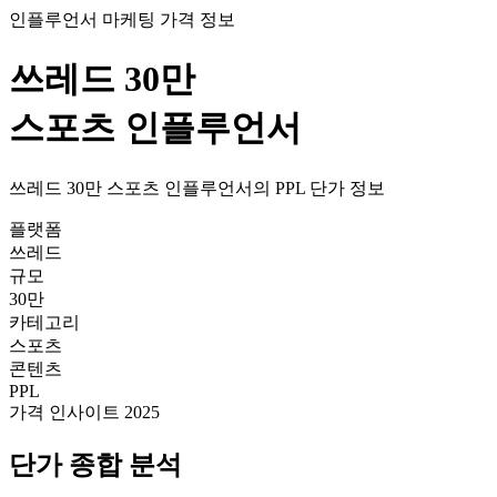
인플루언서 마케팅 가격 정보
쓰레드
30만
스포츠
인플루언서
쓰레드
30만
스포츠
인플루언서의
PPL
단가
정보
플랫폼
쓰레드
규모
30만
카테고리
스포츠
콘텐츠
PPL
가격 인사이트 2025
단가
종합 분석