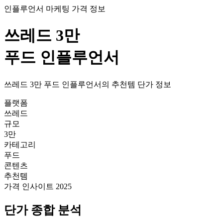
인플루언서 마케팅 가격 정보
쓰레드
3만
푸드
인플루언서
쓰레드
3만
푸드
인플루언서의
추천템
단가
정보
플랫폼
쓰레드
규모
3만
카테고리
푸드
콘텐츠
추천템
가격 인사이트 2025
단가
종합 분석