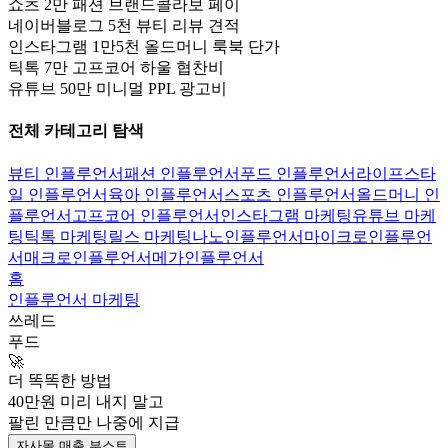
쇼츠 2만 패션 브랜드콜라보 페이
네이버블로그 5천 뷰티 리뷰 견적
인스타그램 1만5천 올드머니 룩북 단가
틱톡 7만 고프코어 하울 협찬비
유튜브 50만 미니멀 PPL 광고비
전체 카테고리 탐색
뷰티 인플루언서
패션 인플루언서
푸드 인플루언서
라이프스타
일 인플루언서
육아 인플루언서
스포츠 인플루언서
올드머니 인
플루언서
고프코어 인플루언서
인스타그램 마케팅
유튜브 마케
팅
틱톡 마케팅
릴스 마케팅
나노인플루언서
마이크로인플루언
서
매크로인플루언서
메가인플루언서
홈
인플루언서 마케팅
쓰레드
푸드
🚀
더 똑똑한 방법
40만
원 미리 내지 말고
팔린 만큼만
나중에 지급
자사몰 매출 부스트