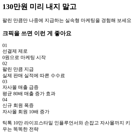
130만
원
미리 내지 말고
팔린 만큼만 나중에 지급하는 실속형 마케팅을 경험해 보세요
크픽을 쓰면 이런 게 좋아요
01
선결제 제로
0원으로 마케팅 시작
02
팔린 만큼 지급
실제 판매 실적에 따른 수수료
03
자사몰 매출 급증
평균 80배 매출 증가 효과
04
신규 회원 폭증
자사몰 회원 10배 증가
틱톡
10만
라이프스타일
인플루언서와 손잡고
자사몰까지 키
우는 똑똑한 전략