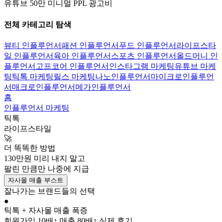
유튜브 50만 미니멀 PPL 광고비
전체 카테고리 탐색
뷰티 인플루언서
패션 인플루언서
푸드 인플루언서
라이프스타
일 인플루언서
육아 인플루언서
스포츠 인플루언서
올드머니 인
플루언서
고프코어 인플루언서
인스타그램 마케팅
유튜브 마케
팅
틱톡 마케팅
릴스 마케팅
나노인플루언서
마이크로인플루언
서
매크로인플루언서
메가인플루언서
홈
인플루언서 마케팅
틱톡
라이프스타일
🚀
더 똑똑한 방법
130만
원 미리 내지 말고
팔린 만큼만
나중에 지급
자사몰 매출 부스트
잘나가는 브랜드들의 선택
●
틱톡
+
자사몰 매출 폭증
회원가입 10배↑ 매출 80배↑ 실제 후기