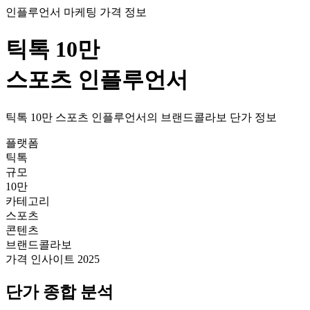
인플루언서 마케팅 가격 정보
틱톡
10만
스포츠
인플루언서
틱톡
10만
스포츠
인플루언서의
브랜드콜라보
단가
정보
플랫폼
틱톡
규모
10만
카테고리
스포츠
콘텐츠
브랜드콜라보
가격 인사이트 2025
단가
종합 분석