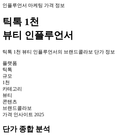
인플루언서 마케팅 가격 정보
틱톡
1천
뷰티
인플루언서
틱톡
1천
뷰티
인플루언서의
브랜드콜라보
단가
정보
플랫폼
틱톡
규모
1천
카테고리
뷰티
콘텐츠
브랜드콜라보
가격 인사이트 2025
단가
종합 분석