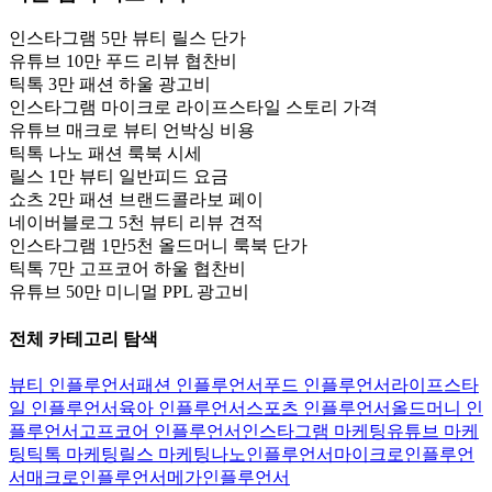
인스타그램 5만 뷰티 릴스 단가
유튜브 10만 푸드 리뷰 협찬비
틱톡 3만 패션 하울 광고비
인스타그램 마이크로 라이프스타일 스토리 가격
유튜브 매크로 뷰티 언박싱 비용
틱톡 나노 패션 룩북 시세
릴스 1만 뷰티 일반피드 요금
쇼츠 2만 패션 브랜드콜라보 페이
네이버블로그 5천 뷰티 리뷰 견적
인스타그램 1만5천 올드머니 룩북 단가
틱톡 7만 고프코어 하울 협찬비
유튜브 50만 미니멀 PPL 광고비
전체 카테고리 탐색
뷰티 인플루언서
패션 인플루언서
푸드 인플루언서
라이프스타
일 인플루언서
육아 인플루언서
스포츠 인플루언서
올드머니 인
플루언서
고프코어 인플루언서
인스타그램 마케팅
유튜브 마케
팅
틱톡 마케팅
릴스 마케팅
나노인플루언서
마이크로인플루언
서
매크로인플루언서
메가인플루언서