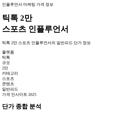
인플루언서 마케팅 가격 정보
틱톡
2만
스포츠
인플루언서
틱톡
2만
스포츠
인플루언서의
일반피드
단가
정보
플랫폼
틱톡
규모
2만
카테고리
스포츠
콘텐츠
일반피드
가격 인사이트 2025
단가
종합 분석