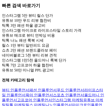
빠른 검색 바로가기
인스타그램 5만 뷰티 릴스 단가
유튜브 10만 푸드 리뷰 협찬비
틱톡 3만 패션 하울 광고비
인스타그램 마이크로 라이프스타일 스토리 가격
유튜브 매크로 뷰티 언박싱 비용
틱톡 나노 패션 룩북 시세
릴스 1만 뷰티 일반피드 요금
쇼츠 2만 패션 브랜드콜라보 페이
네이버블로그 5천 뷰티 리뷰 견적
인스타그램 1만5천 올드머니 룩북 단가
틱톡 7만 고프코어 하울 협찬비
유튜브 50만 미니멀 PPL 광고비
전체 카테고리 탐색
뷰티 인플루언서
패션 인플루언서
푸드 인플루언서
라이프스타
일 인플루언서
육아 인플루언서
스포츠 인플루언서
올드머니 인
플루언서
고프코어 인플루언서
인스타그램 마케팅
유튜브 마케
팅
틱톡 마케팅
릴스 마케팅
나노인플루언서
마이크로인플루언