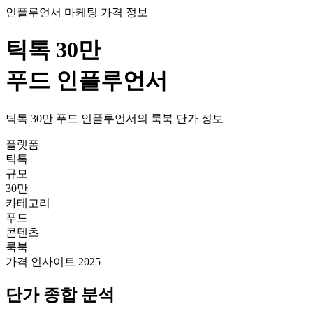
인플루언서 마케팅 가격 정보
틱톡
30만
푸드
인플루언서
틱톡
30만
푸드
인플루언서의
룩북
단가
정보
플랫폼
틱톡
규모
30만
카테고리
푸드
콘텐츠
룩북
가격 인사이트 2025
단가
종합 분석