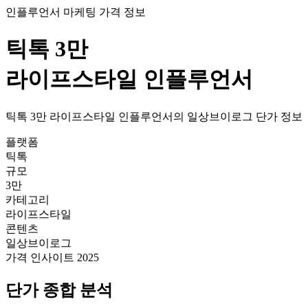
인플루언서 마케팅 가격 정보
틱톡
3만
라이프스타일
인플루언서
틱톡
3만
라이프스타일
인플루언서의
일상브이로그
단가
정보
플랫폼
틱톡
규모
3만
카테고리
라이프스타일
콘텐츠
일상브이로그
가격 인사이트 2025
단가
종합 분석