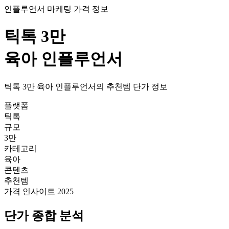
인플루언서 마케팅 가격 정보
틱톡
3만
육아
인플루언서
틱톡
3만
육아
인플루언서의
추천템
단가
정보
플랫폼
틱톡
규모
3만
카테고리
육아
콘텐츠
추천템
가격 인사이트 2025
단가
종합 분석