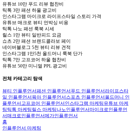
유튜브 10만 푸드 리뷰 협찬비
틱톡 3만 패션 하울 광고비
인스타그램 마이크로 라이프스타일 스토리 가격
유튜브 매크로 뷰티 언박싱 비용
틱톡 나노 패션 룩북 시세
릴스 1만 뷰티 일반피드 요금
쇼츠 2만 패션 브랜드콜라보 페이
네이버블로그 5천 뷰티 리뷰 견적
인스타그램 1만5천 올드머니 룩북 단가
틱톡 7만 고프코어 하울 협찬비
유튜브 50만 미니멀 PPL 광고비
전체 카테고리 탐색
뷰티 인플루언서
패션 인플루언서
푸드 인플루언서
라이프스타
일 인플루언서
육아 인플루언서
스포츠 인플루언서
올드머니 인
플루언서
고프코어 인플루언서
인스타그램 마케팅
유튜브 마케
팅
틱톡 마케팅
릴스 마케팅
나노인플루언서
마이크로인플루언
서
매크로인플루언서
메가인플루언서
홈
인플루언서 마케팅