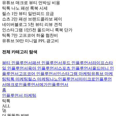
유튜브 매크로 뷰티 언박싱 비용
틱톡 나노 패션 룩북 시세
릴스 1만 뷰티 일반피드 요금
쇼츠 2만 패션 브랜드콜라보 페이
네이버블로그 5천 뷰티 리뷰 견적
인스타그램 1만5천 올드머니 룩북 단가
틱톡 7만 고프코어 하울 협찬비
유튜브 50만 미니멀 PPL 광고비
전체 카테고리 탐색
뷰티 인플루언서
패션 인플루언서
푸드 인플루언서
라이프스타
일 인플루언서
육아 인플루언서
스포츠 인플루언서
올드머니 인
플루언서
고프코어 인플루언서
인스타그램 마케팅
유튜브 마케
팅
틱톡 마케팅
릴스 마케팅
나노인플루언서
마이크로인플루언
서
매크로인플루언서
메가인플루언서
홈
인플루언서 마케팅
틱톡
ALL
🚀
더 똑똑한 방법