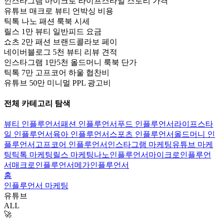
인스타그램 마이크로 라이프스타일 스토리 가격
유튜브 매크로 뷰티 언박싱 비용
틱톡 나노 패션 룩북 시세
릴스 1만 뷰티 일반피드 요금
쇼츠 2만 패션 브랜드콜라보 페이
네이버블로그 5천 뷰티 리뷰 견적
인스타그램 1만5천 올드머니 룩북 단가
틱톡 7만 고프코어 하울 협찬비
유튜브 50만 미니멀 PPL 광고비
전체 카테고리 탐색
뷰티 인플루언서
패션 인플루언서
푸드 인플루언서
라이프스타
일 인플루언서
육아 인플루언서
스포츠 인플루언서
올드머니 인
플루언서
고프코어 인플루언서
인스타그램 마케팅
유튜브 마케
팅
틱톡 마케팅
릴스 마케팅
나노인플루언서
마이크로인플루언
서
매크로인플루언서
메가인플루언서
홈
인플루언서 마케팅
유튜브
ALL
🚀