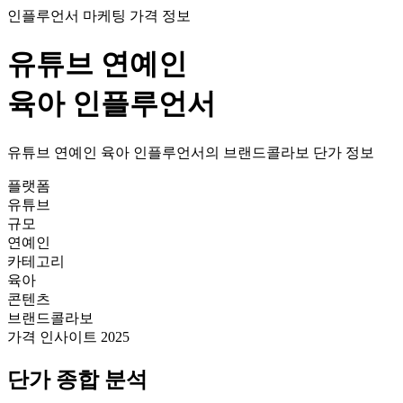
인플루언서 마케팅 가격 정보
유튜브
연예인
육아
인플루언서
유튜브
연예인
육아
인플루언서의
브랜드콜라보
단가
정보
플랫폼
유튜브
규모
연예인
카테고리
육아
콘텐츠
브랜드콜라보
가격 인사이트 2025
단가
종합 분석