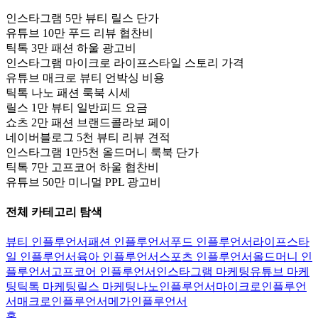
인스타그램 5만 뷰티 릴스 단가
유튜브 10만 푸드 리뷰 협찬비
틱톡 3만 패션 하울 광고비
인스타그램 마이크로 라이프스타일 스토리 가격
유튜브 매크로 뷰티 언박싱 비용
틱톡 나노 패션 룩북 시세
릴스 1만 뷰티 일반피드 요금
쇼츠 2만 패션 브랜드콜라보 페이
네이버블로그 5천 뷰티 리뷰 견적
인스타그램 1만5천 올드머니 룩북 단가
틱톡 7만 고프코어 하울 협찬비
유튜브 50만 미니멀 PPL 광고비
전체 카테고리 탐색
뷰티 인플루언서
패션 인플루언서
푸드 인플루언서
라이프스타
일 인플루언서
육아 인플루언서
스포츠 인플루언서
올드머니 인
플루언서
고프코어 인플루언서
인스타그램 마케팅
유튜브 마케
팅
틱톡 마케팅
릴스 마케팅
나노인플루언서
마이크로인플루언
서
매크로인플루언서
메가인플루언서
홈