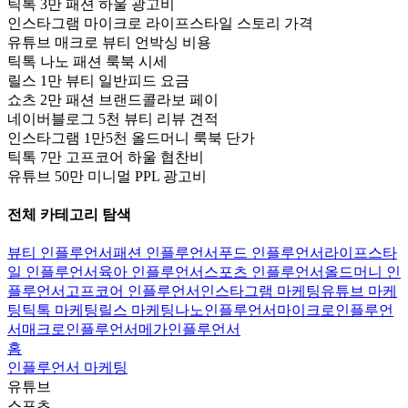
틱톡 3만 패션 하울 광고비
인스타그램 마이크로 라이프스타일 스토리 가격
유튜브 매크로 뷰티 언박싱 비용
틱톡 나노 패션 룩북 시세
릴스 1만 뷰티 일반피드 요금
쇼츠 2만 패션 브랜드콜라보 페이
네이버블로그 5천 뷰티 리뷰 견적
인스타그램 1만5천 올드머니 룩북 단가
틱톡 7만 고프코어 하울 협찬비
유튜브 50만 미니멀 PPL 광고비
전체 카테고리 탐색
뷰티 인플루언서
패션 인플루언서
푸드 인플루언서
라이프스타
일 인플루언서
육아 인플루언서
스포츠 인플루언서
올드머니 인
플루언서
고프코어 인플루언서
인스타그램 마케팅
유튜브 마케
팅
틱톡 마케팅
릴스 마케팅
나노인플루언서
마이크로인플루언
서
매크로인플루언서
메가인플루언서
홈
인플루언서 마케팅
유튜브
스포츠