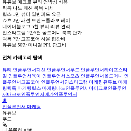
유튜브 매크로 뷰티 언박싱 비용
틱톡 나노 패션 룩북 시세
릴스 1만 뷰티 일반피드 요금
쇼츠 2만 패션 브랜드콜라보 페이
네이버블로그 5천 뷰티 리뷰 견적
인스타그램 1만5천 올드머니 룩북 단가
틱톡 7만 고프코어 하울 협찬비
유튜브 50만 미니멀 PPL 광고비
전체 카테고리 탐색
뷰티 인플루언서
패션 인플루언서
푸드 인플루언서
라이프스타
일 인플루언서
육아 인플루언서
스포츠 인플루언서
올드머니 인
플루언서
고프코어 인플루언서
인스타그램 마케팅
유튜브 마케
팅
틱톡 마케팅
릴스 마케팅
나노인플루언서
마이크로인플루언
서
매크로인플루언서
메가인플루언서
홈
인플루언서 마케팅
유튜브
푸드
🚀
더 똑똑한 방법