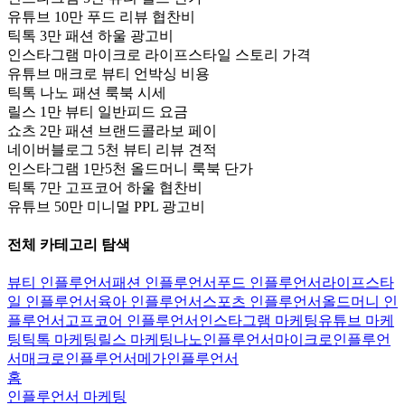
유튜브 10만 푸드 리뷰 협찬비
틱톡 3만 패션 하울 광고비
인스타그램 마이크로 라이프스타일 스토리 가격
유튜브 매크로 뷰티 언박싱 비용
틱톡 나노 패션 룩북 시세
릴스 1만 뷰티 일반피드 요금
쇼츠 2만 패션 브랜드콜라보 페이
네이버블로그 5천 뷰티 리뷰 견적
인스타그램 1만5천 올드머니 룩북 단가
틱톡 7만 고프코어 하울 협찬비
유튜브 50만 미니멀 PPL 광고비
전체 카테고리 탐색
뷰티 인플루언서
패션 인플루언서
푸드 인플루언서
라이프스타
일 인플루언서
육아 인플루언서
스포츠 인플루언서
올드머니 인
플루언서
고프코어 인플루언서
인스타그램 마케팅
유튜브 마케
팅
틱톡 마케팅
릴스 마케팅
나노인플루언서
마이크로인플루언
서
매크로인플루언서
메가인플루언서
홈
인플루언서 마케팅