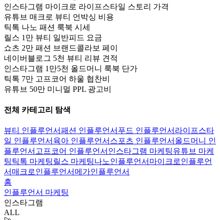
인스타그램 마이크로 라이프스타일 스토리 가격
유튜브 매크로 뷰티 언박싱 비용
틱톡 나노 패션 룩북 시세
릴스 1만 뷰티 일반피드 요금
쇼츠 2만 패션 브랜드콜라보 페이
네이버블로그 5천 뷰티 리뷰 견적
인스타그램 1만5천 올드머니 룩북 단가
틱톡 7만 고프코어 하울 협찬비
유튜브 50만 미니멀 PPL 광고비
전체 카테고리 탐색
뷰티 인플루언서
패션 인플루언서
푸드 인플루언서
라이프스타
일 인플루언서
육아 인플루언서
스포츠 인플루언서
올드머니 인
플루언서
고프코어 인플루언서
인스타그램 마케팅
유튜브 마케
팅
틱톡 마케팅
릴스 마케팅
나노인플루언서
마이크로인플루언
서
매크로인플루언서
메가인플루언서
홈
인플루언서 마케팅
인스타그램
ALL