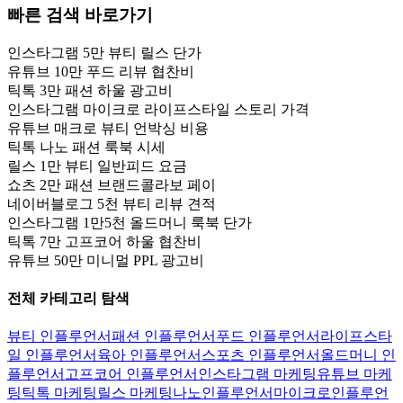
빠른 검색 바로가기
인스타그램 5만 뷰티 릴스 단가
유튜브 10만 푸드 리뷰 협찬비
틱톡 3만 패션 하울 광고비
인스타그램 마이크로 라이프스타일 스토리 가격
유튜브 매크로 뷰티 언박싱 비용
틱톡 나노 패션 룩북 시세
릴스 1만 뷰티 일반피드 요금
쇼츠 2만 패션 브랜드콜라보 페이
네이버블로그 5천 뷰티 리뷰 견적
인스타그램 1만5천 올드머니 룩북 단가
틱톡 7만 고프코어 하울 협찬비
유튜브 50만 미니멀 PPL 광고비
전체 카테고리 탐색
뷰티 인플루언서
패션 인플루언서
푸드 인플루언서
라이프스타
일 인플루언서
육아 인플루언서
스포츠 인플루언서
올드머니 인
플루언서
고프코어 인플루언서
인스타그램 마케팅
유튜브 마케
팅
틱톡 마케팅
릴스 마케팅
나노인플루언서
마이크로인플루언