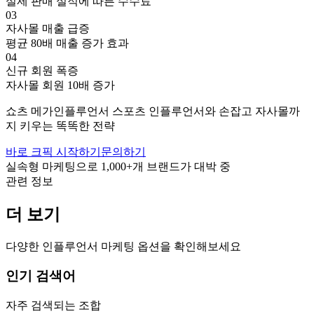
실제 판매 실적에 따른 수수료
03
자사몰 매출 급증
평균 80배 매출 증가 효과
04
신규 회원 폭증
자사몰 회원 10배 증가
쇼츠
메가인플루언서
스포츠
인플루언서와 손잡고
자사몰까
지 키우는 똑똑한 전략
바로 크픽 시작하기
문의하기
실속형 마케팅으로
1,000+
개 브랜드가 대박 중
관련 정보
더 보기
다양한 인플루언서 마케팅 옵션을 확인해보세요
인기 검색어
자주 검색되는 조합