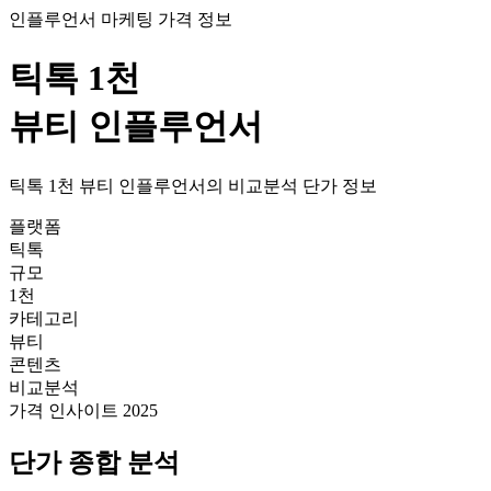
인플루언서 마케팅 가격 정보
틱톡
1천
뷰티
인플루언서
틱톡
1천
뷰티
인플루언서의
비교분석
단가
정보
플랫폼
틱톡
규모
1천
카테고리
뷰티
콘텐츠
비교분석
가격 인사이트 2025
단가
종합 분석