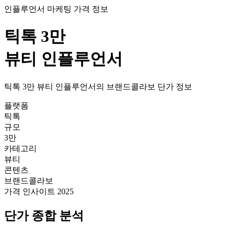
인플루언서 마케팅 가격 정보
틱톡
3만
뷰티
인플루언서
틱톡
3만
뷰티
인플루언서의
브랜드콜라보
단가
정보
플랫폼
틱톡
규모
3만
카테고리
뷰티
콘텐츠
브랜드콜라보
가격 인사이트 2025
단가
종합 분석