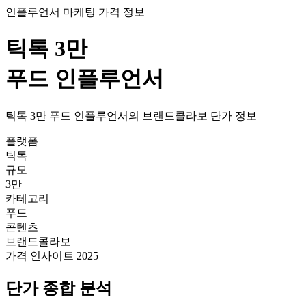
인플루언서 마케팅 가격 정보
틱톡
3만
푸드
인플루언서
틱톡
3만
푸드
인플루언서의
브랜드콜라보
단가
정보
플랫폼
틱톡
규모
3만
카테고리
푸드
콘텐츠
브랜드콜라보
가격 인사이트 2025
단가
종합 분석