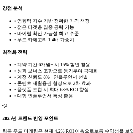
강점 분석
• 영향력 지수 기반 정확한 가격 책정
• 젊은 타겟층 집중 공략 가능
• 바이럴 확산 가능성 최고 수준
•
푸드
카테고리 1.
4
배 가중치
최적화 전략
• 계약 기간 6개월+ 시 15% 할인 활용
• 성과 보너스 조항으로 동기부여 극대화
• 계정 신뢰도 8%+ 인플루언서 선별
• 콘텐츠 재활용권 협상으로 2차 효과
• 플랫폼 조합 시 최대 68% ROI 향상
•
대형
인플루언서 특성 활용
💡
2025년 트렌드 반영 포인트
틱톡
푸드
마케팅은 현재
4.2
% ROI 예측으로
보통
수익성을 보입